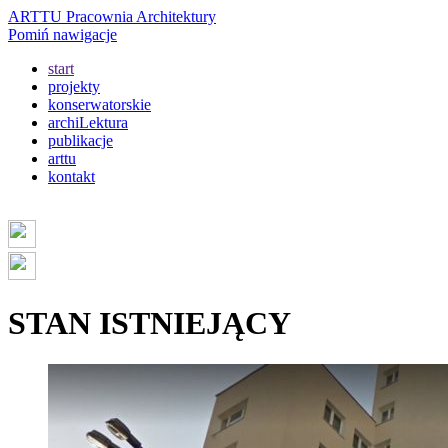
ARTTU Pracownia Architektury
Pomiń nawigacje
start
projekty
konserwatorskie
archiLektura
publikacje
arttu
kontakt
STAN ISTNIEJĄCY