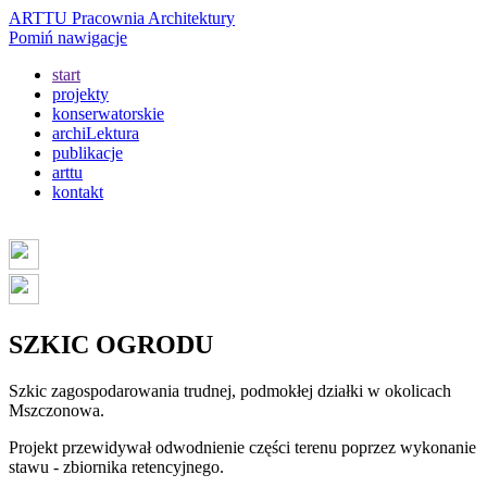
ARTTU Pracownia Architektury
Pomiń nawigacje
start
projekty
konserwatorskie
archiLektura
publikacje
arttu
kontakt
SZKIC OGRODU
Szkic zagospodarowania trudnej, podmokłej działki w okolicach
Mszczonowa.
Projekt przewidywał odwodnienie części terenu poprzez wykonanie
stawu - zbiornika retencyjnego.