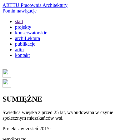
ARTTU Pracownia Architektury
Pomiń nawigacje
start
projekty
konserwatorskie
archiLektura
publikacje
arttu
kontakt
SUMIĘŻNE
Swietlica wiejska z przed 25 lat, wybudowana w czynie
społecznym mieszkańców wsi.
Projekt - wrzesień 2015r
współpraca: