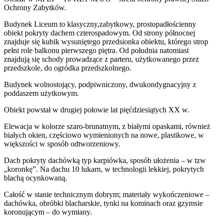
Ochrony Zabytków.
Budynek Liceum to klasyczny,zabytkowy, prostopadłościenny
obiekt pokryty dachem czterospadowym. Od strony północnej
znajduje się kubik wysuniętego przedsionka obiektu, którego strop
pełni role balkonu pierwszego piętra. Od południa natomiast
znajdują się schody prowadzące z parteru, użytkowanego przez
przedszkole, do ogródka przedszkolnego.
Budynek wolnostojący, podpiwniczony, dwukondygnacyjny z
poddaszem użytkowym.
Obiekt powstał w drugiej połowie lat pięćdziesiątych XX w.
Elewacja w kolorze szaro-brunatnym, z białymi opaskami, również
białych okien, częściowo wymienionych na nowe, plastikowe, w
większości w sposób odtworzeniowy.
Dach pokryty dachówką typ karpiówka, sposób ułożenia – w tzw
„koronkę”. Na dachu 10 lukarn, w technologii lekkiej, pokrytych
blachą ocynkowaną.
Całość w stanie technicznym dobrym; materiały wykończeniowe –
dachówka, obróbki blacharskie, tynki na kominach oraz gzymsie
koronującym – do wymiany.