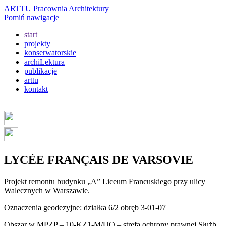
ARTTU Pracownia Architektury
Pomiń nawigacje
start
projekty
konserwatorskie
archiLektura
publikacje
arttu
kontakt
LYCÉE FRANÇAIS DE VARSOVIE
Projekt remontu budynku „A” Liceum Francuskiego przy ulicy
Walecznych w Warszawie.
Oznaczenia geodezyjne: działka 6/2 obręb 3-01-07
Obszar w MPZP – 10-KZ1-M/UO – strefa ochrony prawnej Służb