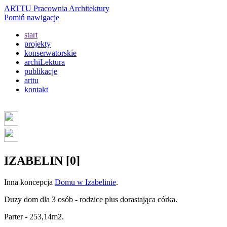
ARTTU Pracownia Architektury
Pomiń nawigacje
start
projekty
konserwatorskie
archiLektura
publikacje
arttu
kontakt
IZABELIN [0]
Inna koncepcja
Domu w Izabelinie
.
Duzy dom dla 3 osób - rodzice plus dorastająca córka.
Parter - 253,14m2.