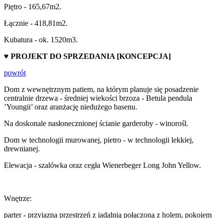
Piętro - 165,67m2.
Łącznie - 418,81m2.
Kubatura - ok. 1520m3.
♥ PROJEKT DO SPRZEDANIA [KONCEPCJA]
powrót
Dom z wewnętrznym patiem, na którym planuje się posadzenie
centralnie drzewa - średniej wiekości brzoza - Betula pendula
’Youngii’ oraz aranżację niedużego basenu.
Na doskonale nasłonecznionej ścianie garderoby - winorośl.
Dom w technologii murowanej, pietro - w technologii lekkiej,
drewnianej.
Elewacja - szalówka oraz cegła Wienerbeger Long John Yellow.
Wnętrze:
parter - przyjazna przestrzeń z jadalnią połączoną z holem, pokojem