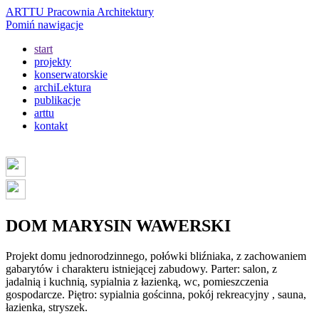
ARTTU Pracownia Architektury
Pomiń nawigacje
start
projekty
konserwatorskie
archiLektura
publikacje
arttu
kontakt
DOM MARYSIN WAWERSKI
Projekt domu jednorodzinnego, połówki bliźniaka, z zachowaniem
gabarytów i charakteru istniejącej zabudowy. Parter: salon, z
jadalnią i kuchnią, sypialnia z łazienką, wc, pomieszczenia
gospodarcze. Piętro: sypialnia gościnna, pokój rekreacyjny , sauna,
łazienka, stryszek.