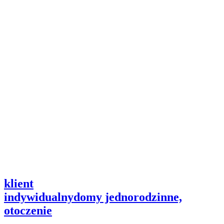
klient
indywidualny
domy jednorodzinne,
otoczenie