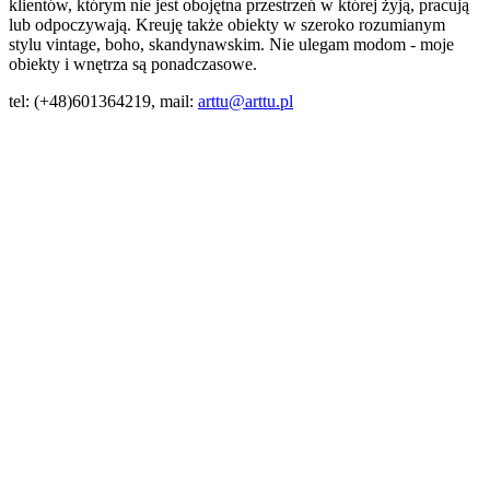
klientów, którym nie jest obojętna przestrzeń w której żyją, pracują
lub odpoczywają. Kreuję także obiekty w szeroko rozumianym
stylu vintage, boho, skandynawskim. Nie ulegam modom - moje
obiekty i wnętrza są ponadczasowe.
tel: (+48)601364219, mail:
arttu@arttu.pl