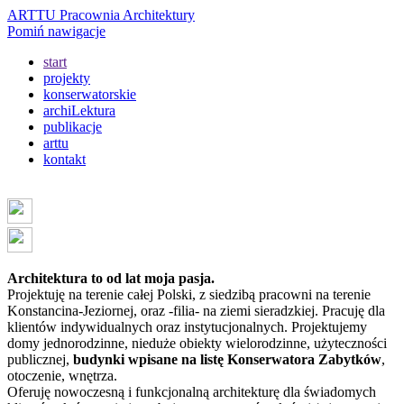
ARTTU Pracownia Architektury
Pomiń nawigacje
start
projekty
konserwatorskie
archiLektura
publikacje
arttu
kontakt
Architektura to od lat moja pasja.
Projektuję na terenie całej Polski, z siedzibą pracowni na terenie
Konstancina-Jeziornej, oraz -filia- na ziemi sieradzkiej. Pracuję dla
klientów indywidualnych oraz instytucjonalnych. Projektujemy
domy jednorodzinne, nieduże obiekty wielorodzinne, użyteczności
publicznej,
budynki wpisane na listę Konserwatora Zabytków
,
otoczenie, wnętrza.
Oferuję nowoczesną i funkcjonalną architekturę dla świadomych